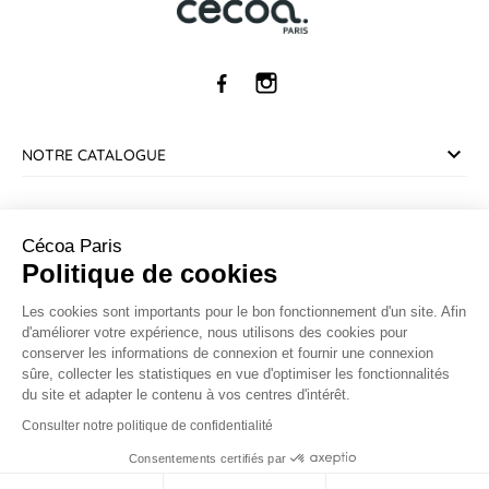
NOTRE CATALOGUE
SERVICE CLIENT
Cécoa Paris
Politique de cookies
INFORMATIONS
Les cookies sont importants pour le bon fonctionnement d'un site. Afin
d'améliorer votre expérience, nous utilisons des cookies pour
CONTACT
conserver les informations de connexion et fournir une connexion
sûre, collecter les statistiques en vue d'optimiser les fonctionnalités
du site et adapter le contenu à vos centres d'intérêt.
Marchand approuvé par la Société des Avis Garantis,
cliquez ici
pour vérifier
.
Consulter notre politique de confidentialité
Consentements certifiés par
9.5
© 2026 Cécoa
/10