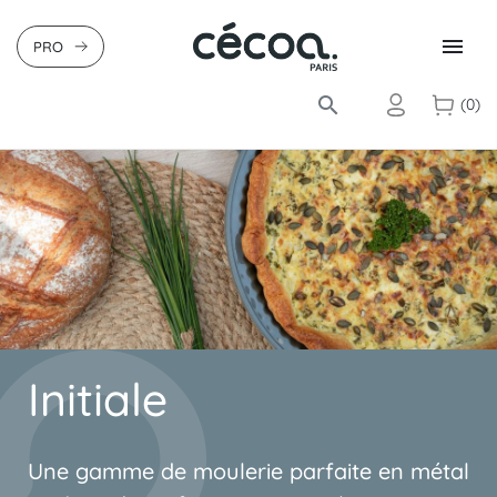

PRO
search
(0)
Initiale
Une gamme de moulerie parfaite en métal