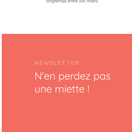
longtemps entre vos mains
NEWSLETTER
N'en perdez pas
une miette !