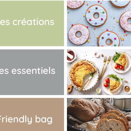
Black basique
Initiale
s