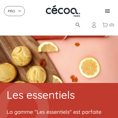

PRO
search
(0)
Les essentiels
La gamme "Les essentiels" est parfaite