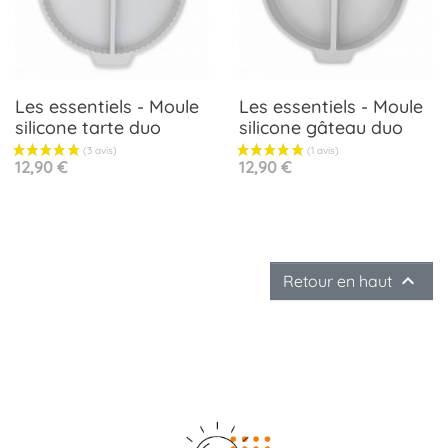
Les essentiels - Moule
Les essentiels - Moule
silicone tarte duo
silicone gâteau duo
Prix
Prix
12,90 €
12,90 €

Retour en haut