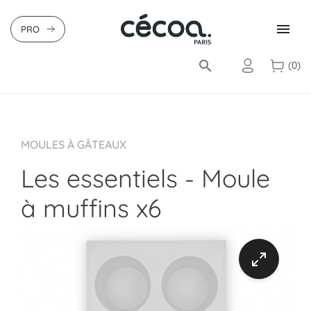

PRO
search
(0)
MOULES À GÂTEAUX
Les essentiels - Moule
à muffins x6