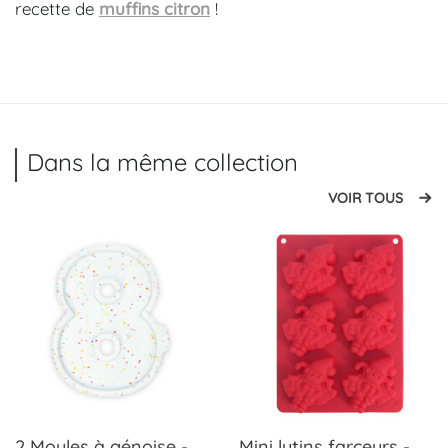
recette de
muffins citron
!
Dans la même collection
VOIR TOUS
2 Moules à génoise -
Mini lutins farceurs -