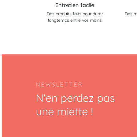
Entretien facile
Des produits faits pour durer
Des m
longtemps entre vos mains
NEWSLETTER
N'en perdez pas
une miette !