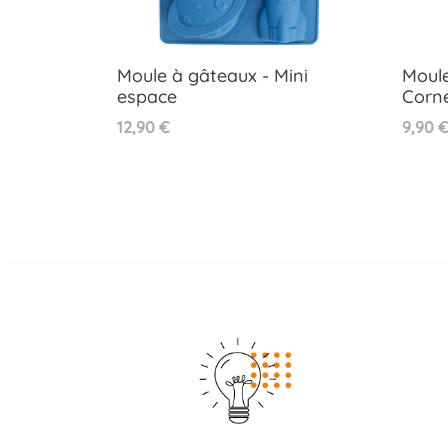
Moule à gâteaux - Mini
Moule
espace
Corne
Aperçu rapide

Prix
Prix
12,90 €
9,90 