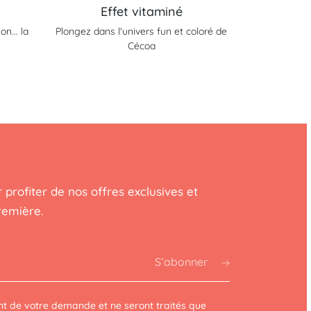
Effet vitaminé
n... la
Plongez dans l'univers fun et coloré de
Cécoa
 profiter de nos offres exclusives et
remière.
S’abonner
t de votre demande et ne seront traités que