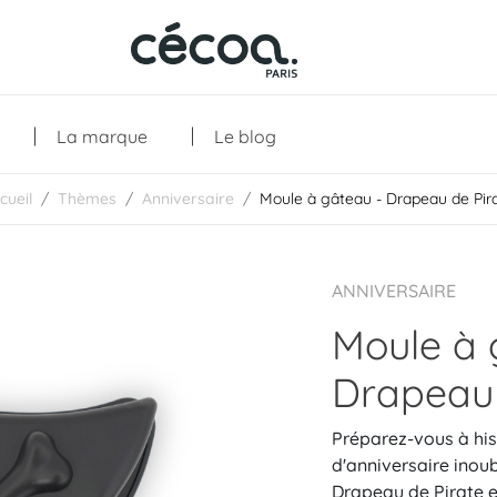
La marque
Le blog
cueil
Thèmes
Anniversaire
Moule à gâteau - Drapeau de Pir
Collections
ANNIVERSAIRE
Moule à 
Drapeau 
Préparez-vous à hiss
d'anniversaire inou
Drapeau de Pirate e
Les créations
Les essentiels