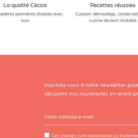
La qualité Cécoa
Recettes réussies
atières premières choisies avec
Cuisson, démoulage, conservatio
soin
cuisine devient inratable
Inscrivez-vous à notre newsletter pour
découvrir nos nouveautés en avant-p
Ces champs sont nécessaires au traitemen