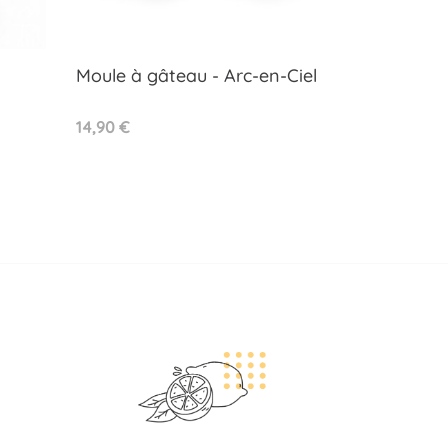
Moule à gâteau - Arc-en-Ciel
Aperçu rapide

Prix
14,90 €