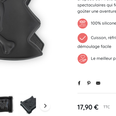
spectaculaires qui 
goûter une aventur
100% silicone 
Cuisson, réfri
démoulage facile
Black basique
Initiale
Le meilleur pr
s

17,90 €
TTC