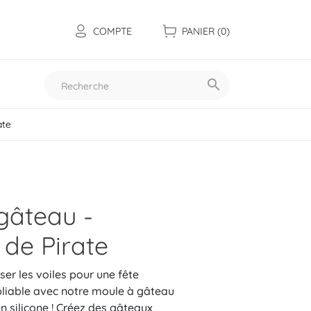
COMPTE
PANIER
(0)

ate
Toutes nos collections
gâteau -
de Pirate
er les voiles pour une fête
bliable avec notre moule à gâteau
n silicone ! Créez des gâteaux
Les mini