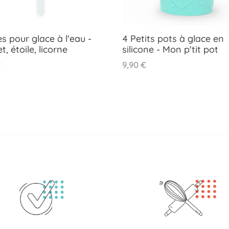
s pour glace à l'eau -
4 Petits pots à glace en
t, étoile, licorne
silicone - Mon p'tit pot
Aperçu rapide
Aperçu rapide


Prix
€
9,90 €