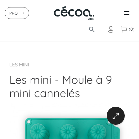

PRO
search
(0)
LES MINI
Les mini - Moule à 9
mini cannelés