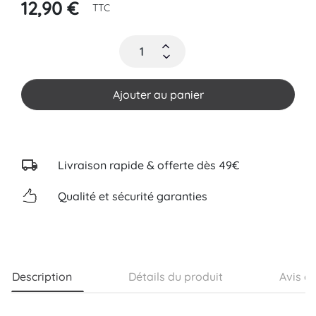
12,90 €
TTC
Ajouter au panier
Livraison rapide & offerte dès 49€
Qualité et sécurité garanties
Description
Détails du produit
Avis cl