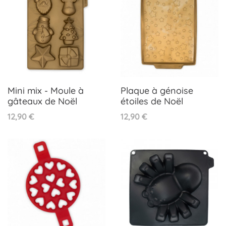
Mini mix - Moule à
Plaque à génoise
gâteaux de Noël
étoiles de Noël
Prix
Prix
12,90 €
12,90 €