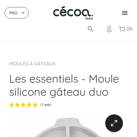

PRO
search
(0)
MOULES À GÂTEAUX
Les essentiels - Moule
silicone gâteau duo
(1 avis)