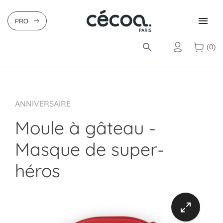

PRO
search
(0)
ANNIVERSAIRE
Moule à gâteau -
Masque de super-
héros