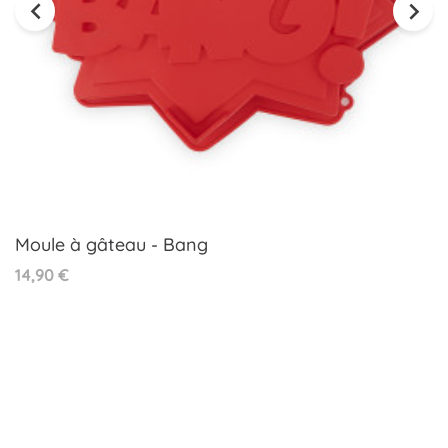


Moule à gâteau - Bang
Prix
14,90 €