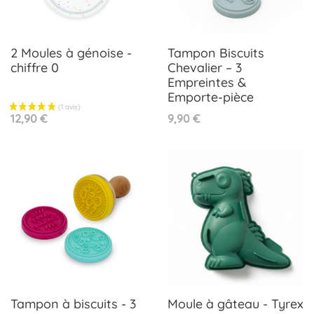
2 Moules à génoise -
Tampon Biscuits
chiffre 0
Chevalier – 3
Empreintes &
Emporte-pièce
Prix
Prix
12,90 €
9,90 €
Tampon à biscuits - 3
Moule à gâteau - Tyrex