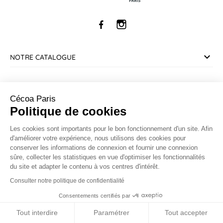
NOTRE CATALOGUE
SERVICE CLIENT
Cécoa Paris
Politique de cookies
INFORMATIONS
Les cookies sont importants pour le bon fonctionnement d'un site. Afin
d'améliorer votre expérience, nous utilisons des cookies pour
CONTACT
conserver les informations de connexion et fournir une connexion
sûre, collecter les statistiques en vue d'optimiser les fonctionnalités
du site et adapter le contenu à vos centres d'intérêt.
Marchand approuvé par la Société des Avis Garantis,
cliquez ici
pour vérifier
.
Consulter notre politique de confidentialité
Consentements certifiés par
9.5
© 2026 Cécoa
/10
Tout interdire
Paramétrer
Tout accepter
BASÉ SUR 208 AVIS