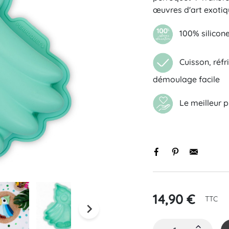
œuvres d'art exotiq
100% silicone 
Cuisson, réfri
démoulage facile
Black basique
Initiale
Le meilleur pr
s
14,90 €
TTC
