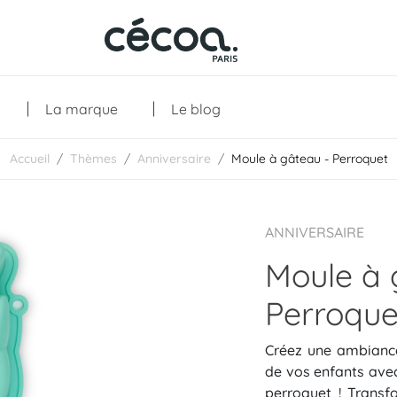
La marque
Le blog
Accueil
Thèmes
Anniversaire
Moule à gâteau - Perroquet
Collections
ANNIVERSAIRE
Moule à 
Perroque
Créez une ambiance
de vos enfants ave
perroquet ! Trans
Les créations
Les essentiels