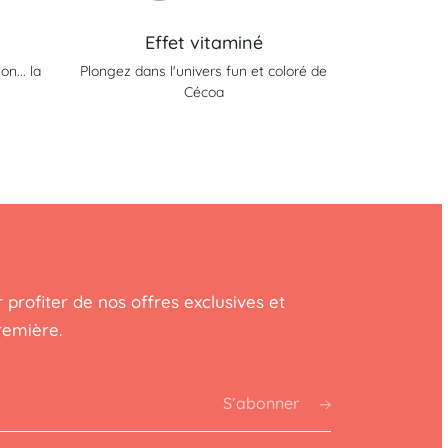
Effet vitaminé
n... la
Plongez dans l'univers fun et coloré de
Cécoa
 profiter de nos offres exclusives et
remière.
S’abonner