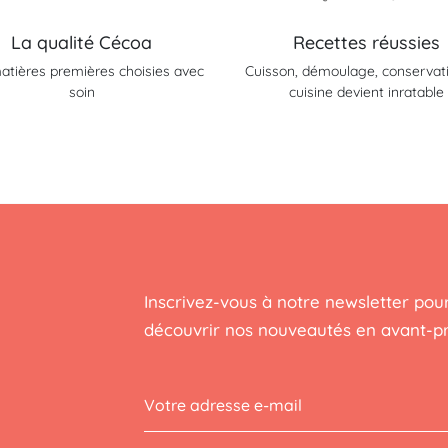
La qualité Cécoa
Recettes réussies
atières premières choisies avec
Cuisson, démoulage, conservatio
soin
cuisine devient inratable
Inscrivez-vous à notre newsletter pour
découvrir nos nouveautés en avant-p