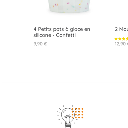
4 Petits pots à glace en
2 Mou
silicone - Confetti
Aperçu rapide

Prix
Prix
9,90 €
12,90 