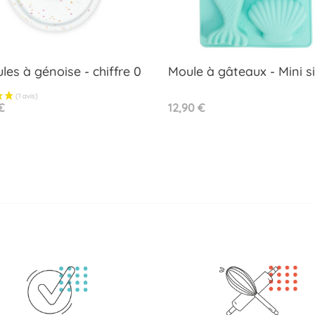
les à génoise - chiffre 0
Moule à gâteaux - Mini s
Aperçu rapide
Aperçu rapide


Prix
€
12,90 €