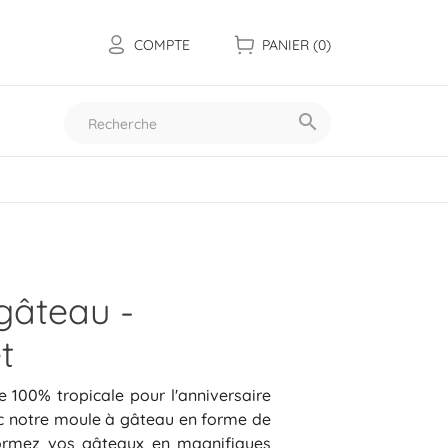
COMPTE
PANIER
(0)

Toutes nos collections
gâteau -
t
 100% tropicale pour l'anniversaire
c notre moule à gâteau en forme de
formez vos gâteaux en magnifiques
Les mini