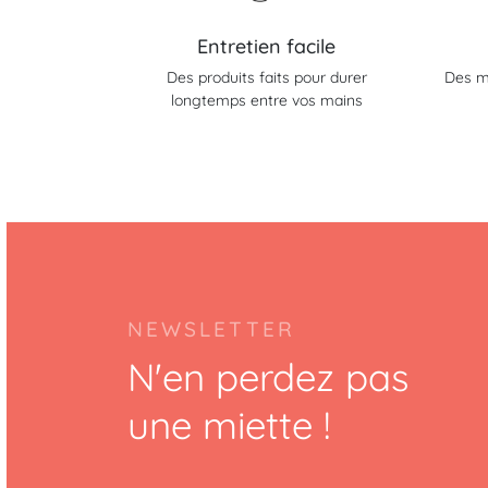
Entretien facile
Des produits faits pour durer
Des m
longtemps entre vos mains
NEWSLETTER
N'en perdez pas
une miette !