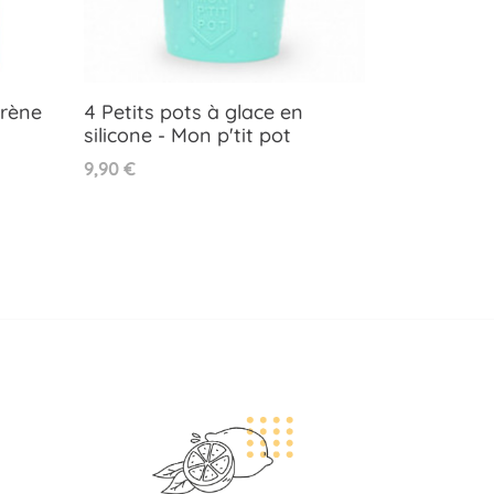
irène
4 Petits pots à glace en
silicone - Mon p'tit pot
Aperçu rapide

Prix
9,90 €