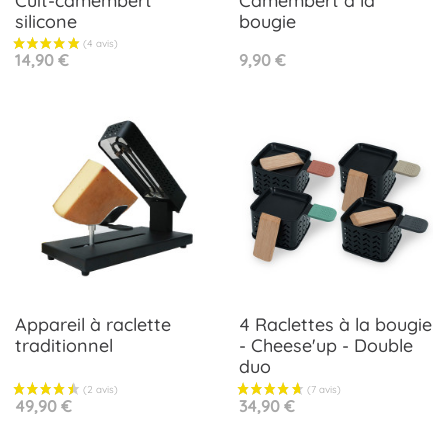
Cuit-camembert
Camembert à la
silicone
bougie
Prix
Prix
14,90 €
9,90 €
Appareil à raclette
4 Raclettes à la bougie
traditionnel
- Cheese'up - Double
duo
Prix
Prix
49,90 €
34,90 €