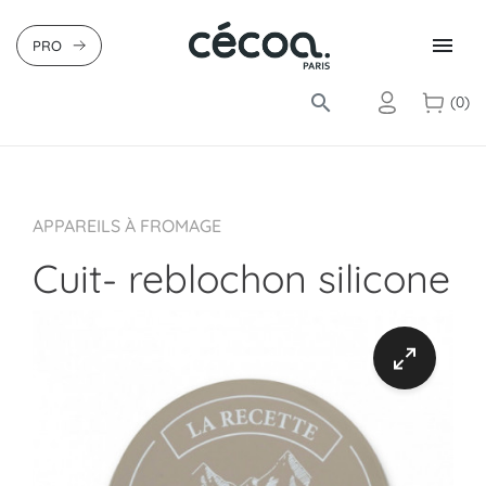

PRO
search
(0)
APPAREILS À FROMAGE
Cuit- reblochon silicone