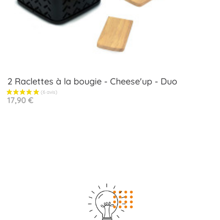
2 Raclettes à la bougie - Cheese'up - Duo
Prix
17,90 €