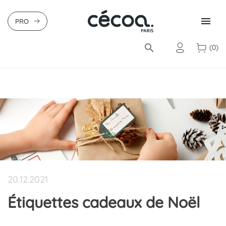

PRO
search
(0)
20.12.2021
Étiquettes cadeaux de Noël