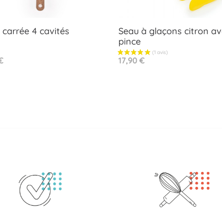
 carrée 4 cavités
Seau à glaçons citron a
pince
Aperçu rapide
Aperçu rapide


Prix
€
17,90 €