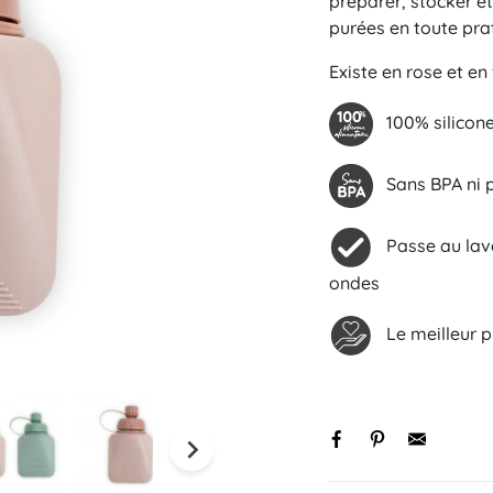
préparer, stocker e
purées en toute prat
Existe en rose et en
100% silicone
Sans BPA ni p
Black basique
Initiale
Passe au lave-
s
ondes
Le meilleur pr
