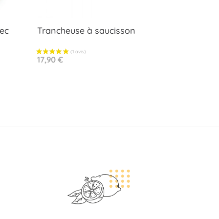
vec
Trancheuse à saucisson
Aperçu rapide

Prix
17,90 €