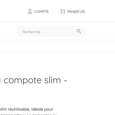
COMPTE
PANIER
(0)

Toutes nos collections
 compote slim -
im réutilisable, idéale pour
Les mini