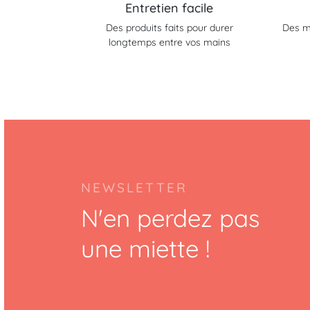
Entretien facile
Des produits faits pour durer
Des m
longtemps entre vos mains
NEWSLETTER
N'en perdez pas
une miette !