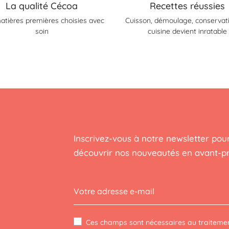
La qualité Cécoa
Recettes réussies
atières premières choisies avec
Cuisson, démoulage, conservatio
soin
cuisine devient inratable
Inscrivez-vous à notre newsletter pour
découvrir nos nouveautés en avant-p
Ces champs sont nécessaires au traitemen