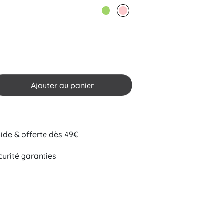
VERT
ROSE
Ajouter au panier
pide & offerte dès 49€
curité garanties