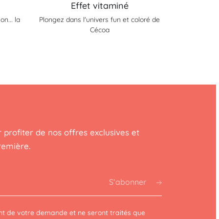
Effet vitaminé
n... la
Plongez dans l'univers fun et coloré de
Cécoa
 profiter de nos offres exclusives et
remière.
S’abonner
t de votre demande et ne seront traités que