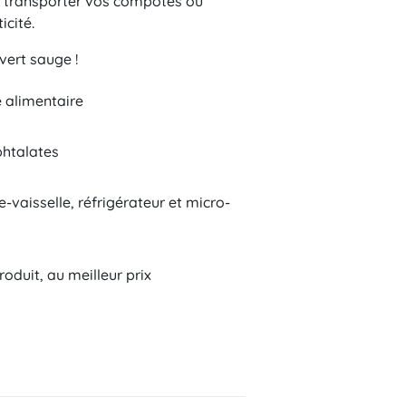
t transporter vos compotes ou
(29 avis)
icité.
 vert sauge !
 alimentaire
htalates
Tradition
vaisselle, réfrigérateur et micro-
oduit, au meilleur prix