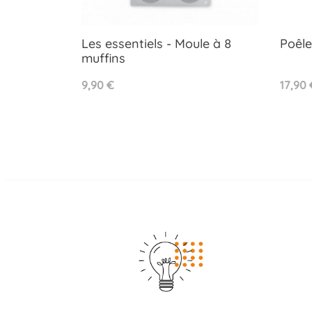
Les essentiels - Moule à 8
Poêle
muffins
Aperçu rapide

Prix
Prix
9,90 €
17,90 