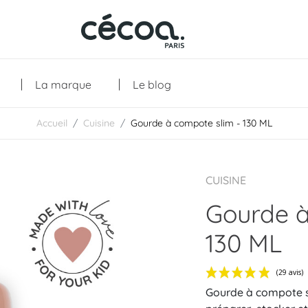
La marque
Le blog
Accueil
Cuisine
Gourde à compote slim - 130 ML
Collections
CUISINE
Gourde à
130 ML
Gourde à compote sl
Les créations
Les essentiels