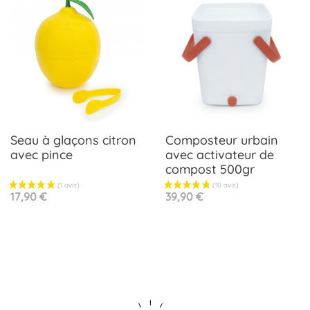
Seau à glaçons citron
Composteur urbain
avec pince
avec activateur de
compost 500gr
Prix
Prix
17,90 €
39,90 €