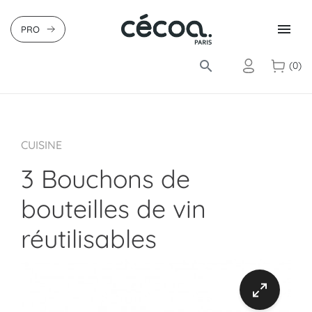

PRO
search
(0)
CUISINE
3 Bouchons de
bouteilles de vin
réutilisables