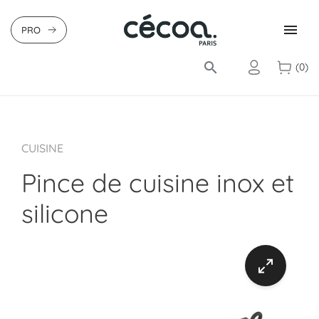

PRO
search
(0)
CUISINE
Pince de cuisine inox et
silicone