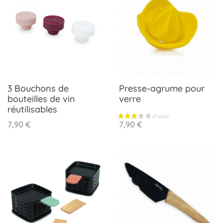
3 Bouchons de
Presse-agrume pour
bouteilles de vin
verre
réutilisables
Prix
Prix
7,90 €
7,90 €