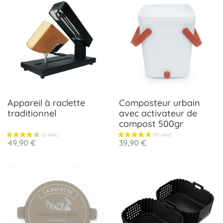
Appareil à raclette
Composteur urbain
traditionnel
avec activateur de
compost 500gr
Prix
Prix
49,90 €
39,90 €