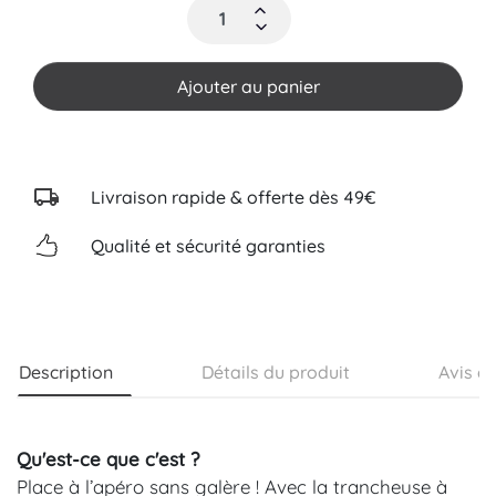
Ajouter au panier
Livraison rapide & offerte dès 49€
Qualité et sécurité garanties
Description
Détails du produit
Avis cl
Qu'est-ce que c'est ?
Place à l’apéro sans galère ! Avec la trancheuse à