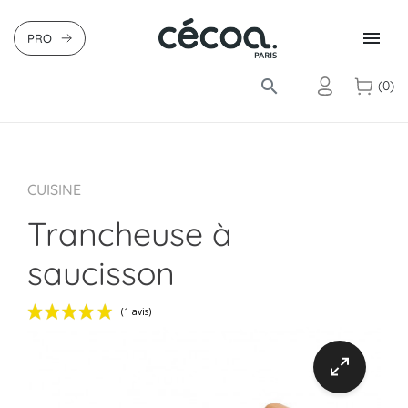

PRO
search
(0)
CUISINE
Trancheuse à
saucisson
(1 avis)