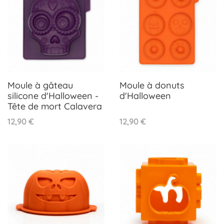
Moule à gâteau
Moule à donuts
silicone d'Halloween -
d'Halloween
Tête de mort Calavera
Prix
Prix
12,90 €
12,90 €