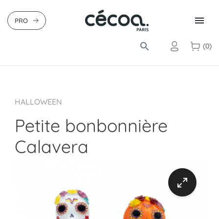

PRO
search
(0)
HALLOWEEN
Petite bonbonnière
Calavera