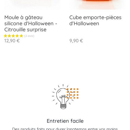
Moule à gâteau
Cube emporte-pièces
silicone d'Halloween -
d'Halloween
Citrouille surprise
Prix
Prix
12,90 €
9,90 €
Entretien facile
Des produits faits pour durer longtemps entre vos mains