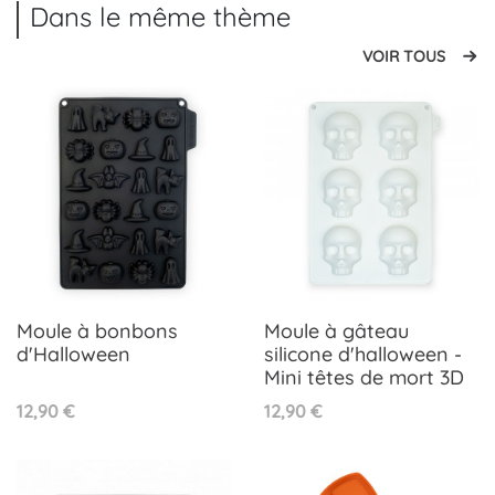
Dans le même thème
VOIR TOUS
Moule à bonbons
Moule à gâteau
d'Halloween
silicone d'halloween -
Mini têtes de mort 3D
Prix
Prix
12,90 €
12,90 €