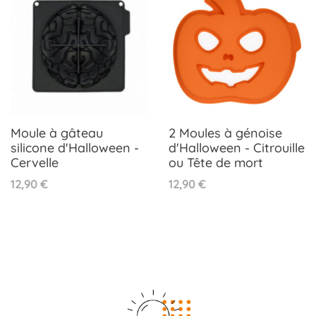
Moule à gâteau
2 Moules à génoise
silicone d'Halloween -
d'Halloween - Citrouille
Cervelle
ou Tête de mort
Prix
Prix
12,90 €
12,90 €