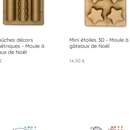
bûches décors
Mini étoiles 3D - Moule à
triques - Moule à
gâteaux de Noël
Aperçu rapide
Aperçu rapide
ux de Noël


Prix
€
14,90 €