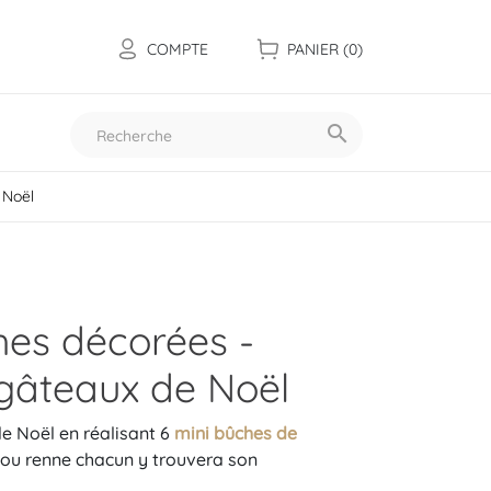
COMPTE
PANIER
(0)

 Noël
Toutes nos collections
hes décorées -
gâteaux de Noël
de Noël en réalisant 6
mini bûches de
n ou renne chacun y trouvera son
Les mini