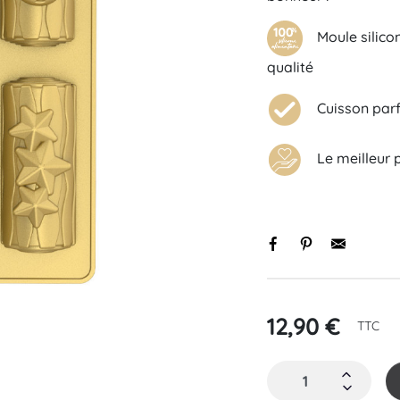
Moule silicon
qualité
Cuisson parfa
Le meilleur pr
Black basique
Initiale
s
12,90 €
TTC