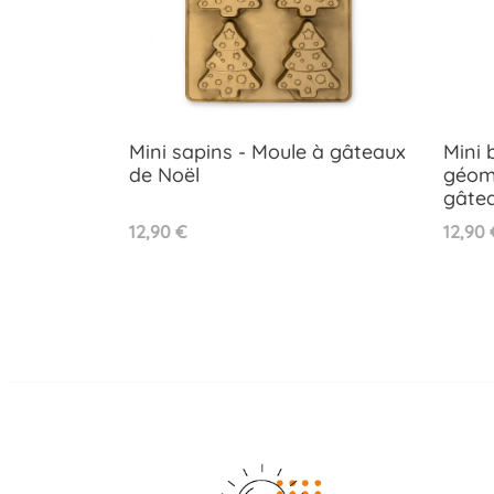
Mini sapins - Moule à gâteaux
Mini 
de Noël
géomé
Aperçu rapide

gâtea
Prix
Prix
12,90 €
12,90 