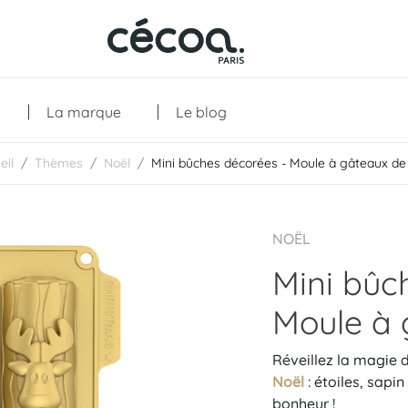
La marque
Le blog
eil
Thèmes
Noël
Mini bûches décorées - Moule à gâteaux de
Collections
NOËL
Mini bûc
Moule à 
Réveillez la magie 
Noël
: étoiles, sapi
bonheur !
Les créations
Les essentiels