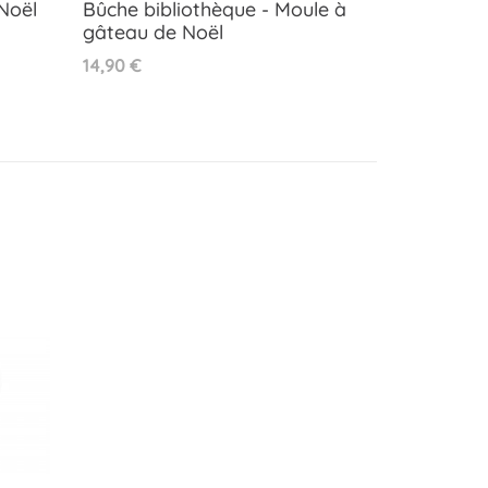
Noël
Bûche bibliothèque - Moule à
gâteau de Noël
Aperçu rapide

Prix
14,90 €