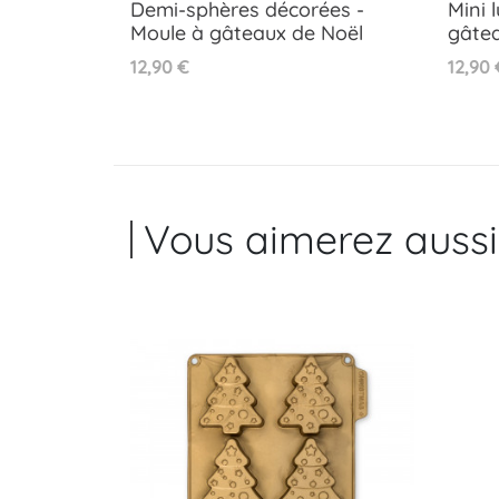
Demi-sphères décorées -
Mini 
Moule à gâteaux de Noël
gâte
Aperçu rapide

Prix
Prix
12,90 €
12,90 
Vous aimerez aussi