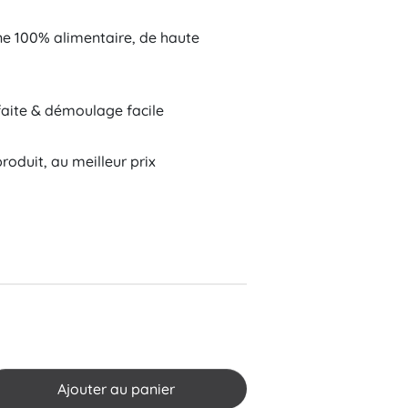
e 100% alimentaire, de haute
ite & démoulage facile
oduit, au meilleur prix
Tradition
Ajouter au panier