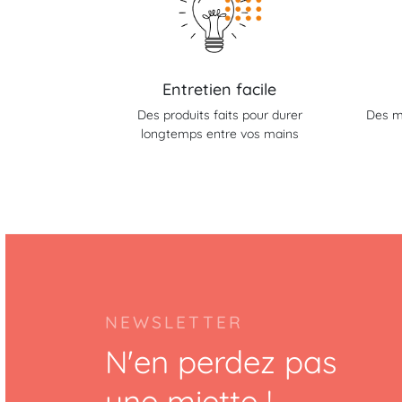
Entretien facile
Des produits faits pour durer
Des m
longtemps entre vos mains
NEWSLETTER
N'en perdez pas
une miette !