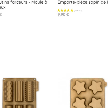
lutins farceurs - Moule à
Emporte-pièce sapin de 
aux
Aperçu rapide
Aperçu rapide


Prix
€
9,90 €