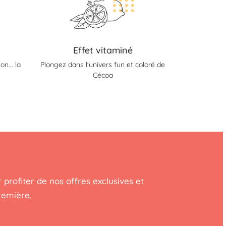
Effet vitaminé
n... la
Plongez dans l'univers fun et coloré de
Cécoa
 profiter de nos offres exclusives et
remière.