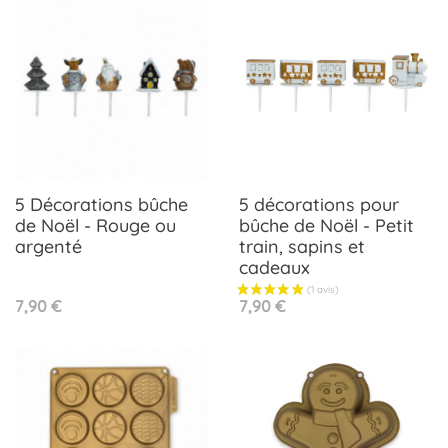
5 Décorations bûche
5 décorations pour
de Noël - Rouge ou
bûche de Noël - Petit
argenté
train, sapins et
cadeaux
Prix
Prix
7,90 €
7,90 €