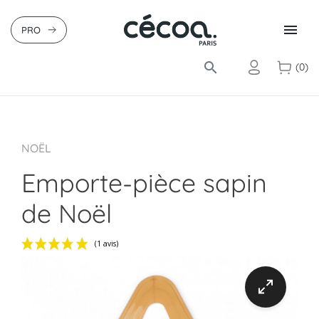

PRO
search
(0)
NOËL
Emporte-pièce sapin
de Noël
(1 avis)