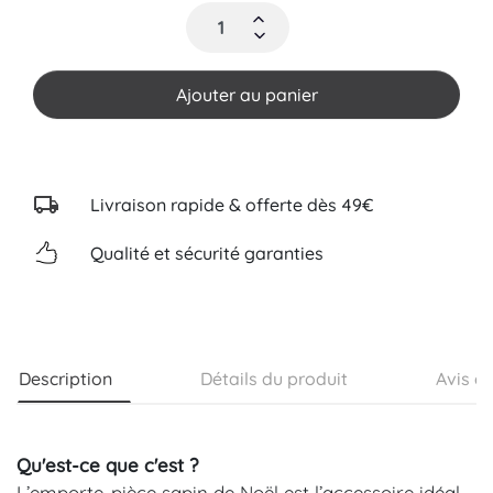
Ajouter au panier
Livraison rapide & offerte dès 49€
Qualité et sécurité garanties
Description
Détails du produit
Avis cl
Qu'est-ce que c'est ?
L’emporte-pièce sapin de Noël est l’accessoire idéal