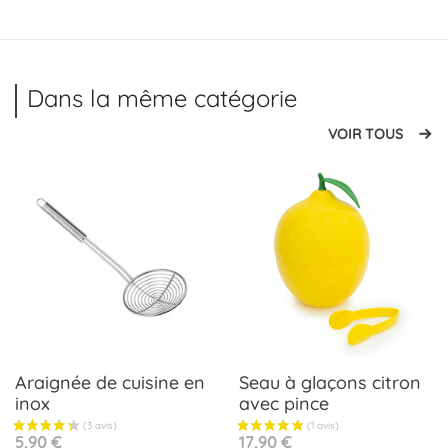
Dans la même catégorie
VOIR TOUS
Araignée de cuisine en
Seau à glaçons citron
inox
avec pince
Prix
Prix
5,90 €
17,90 €