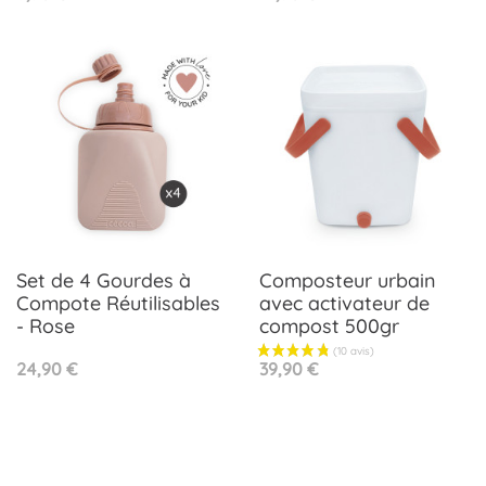
Set de 4 Gourdes à
Composteur urbain
Compote Réutilisables
avec activateur de
- Rose
compost 500gr
Prix
Prix
24,90 €
39,90 €