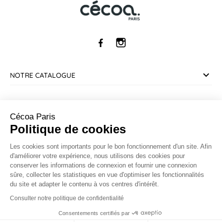
NOTRE CATALOGUE
SERVICE CLIENT
Cécoa Paris
Politique de cookies
INFORMATIONS
Les cookies sont importants pour le bon fonctionnement d'un site. Afin
d'améliorer votre expérience, nous utilisons des cookies pour
CONTACT
conserver les informations de connexion et fournir une connexion
sûre, collecter les statistiques en vue d'optimiser les fonctionnalités
Marchand approuvé par la Société des Avis Garantis,
cliquez ici
du site et adapter le contenu à vos centres d'intérêt.
pour vérifier
.
Consulter notre politique de confidentialité
Consentements certifiés par
9.5
© 2026 Cécoa