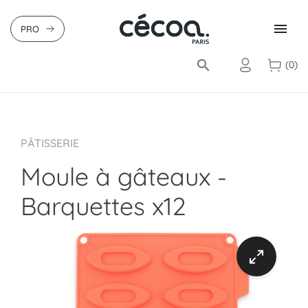

PRO
search
(0)
PÂTISSERIE
Moule à gâteaux -
Barquettes x12