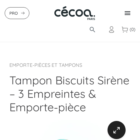

PRO
search
(0)
EMPORTE-PIÈCES ET TAMPONS
Tampon Biscuits Sirène
– 3 Empreintes &
Emporte-pièce