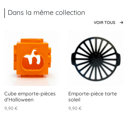
Dans la même collection
VOIR TOUS
Cube emporte-pièces
Emporte-pièce tarte
d'Halloween
soleil
Prix
Prix
9,90 €
9,90 €