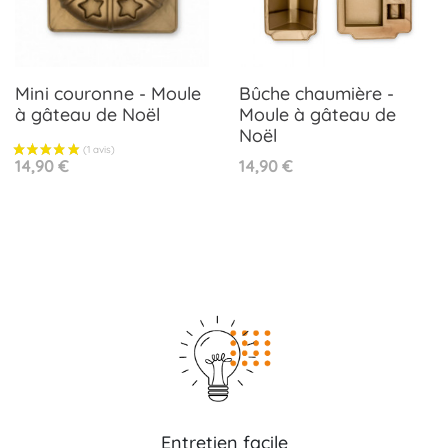
Mini couronne - Moule
Bûche chaumière -
à gâteau de Noël
Moule à gâteau de
Noël
Prix
Prix
14,90 €
14,90 €
Entretien facile