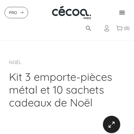

PRO
search
(0)
NOËL
Kit 3 emporte-pièces
métal et 10 sachets
cadeaux de Noël