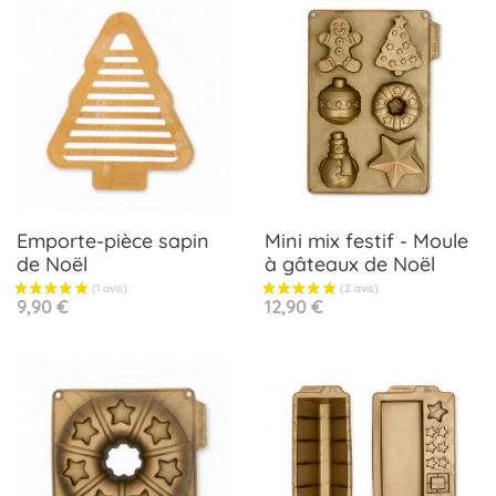
Emporte-pièce sapin
Mini mix festif - Moule
de Noël
à gâteaux de Noël
Prix
Prix
9,90 €
12,90 €