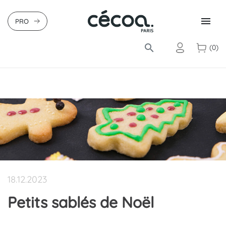

PRO
search
(0)
18.12.2023
Petits sablés de Noël