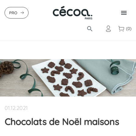

PRO
search
(0)
01.12.2021
Chocolats de Noël maisons