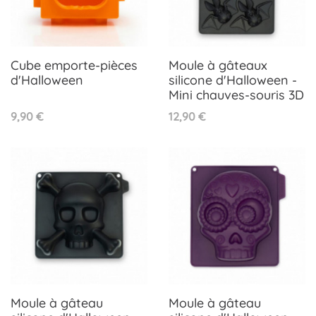
Cube emporte-pièces
Moule à gâteaux
d'Halloween
silicone d'Halloween -
Mini chauves-souris 3D
Prix
Prix
9,90 €
12,90 €
Moule à gâteau
Moule à gâteau