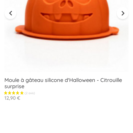


Moule à gâteau silicone d'Halloween - Citrouille
surprise
Prix
12,90 €