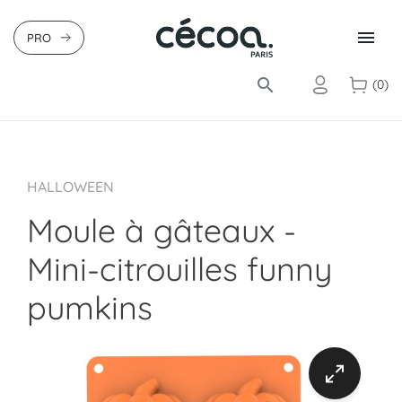

PRO
search
(0)
HALLOWEEN
Moule à gâteaux -
Mini-citrouilles funny
pumkins