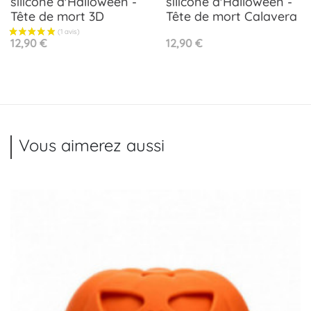
silicone d'Halloween -
silicone d'Halloween -
Tête de mort 3D
Tête de mort Calavera
Prix
Prix
12,90 €
12,90 €
Vous aimerez aussi