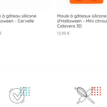
 à gâteau silicone
Moule à gâteaux silicone
loween - Cervelle
d'Halloween - Mini citroui
Aperçu rapide
Aperçu rapide

Calavera 3D

Prix
€
12,90 €