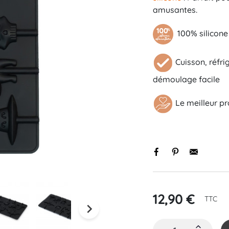
amusantes.
100% silicone
Cuisson, réfri
démoulage facile
Black basique
Initiale
Le meilleur pro
s
12,90 €
TTC
