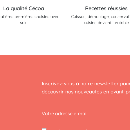
La qualité Cécoa
Recettes réussies
atières premières choisies avec
Cuisson, démoulage, conservatio
soin
cuisine devient inratable
Inscrivez-vous à notre newsletter pour
découvrir nos nouveautés en avant-p