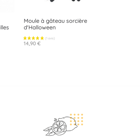
Moule à gâteau sorcière
lles
d'Halloween
Aperçu rapide

Prix
14,90 €