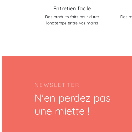
Entretien facile
Des produits faits pour durer
Des m
longtemps entre vos mains
NEWSLETTER
N'en perdez pas
une miette !