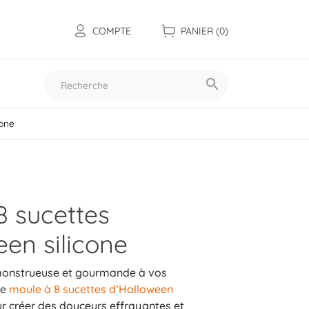
COMPTE
PANIER
(0)

cone
Toutes nos collections
8 sucettes
een silicone
monstrueuse et gourmande à vos
re
moule à 8 sucettes d’Halloween
ur créer des douceurs effrayantes et
Les mini