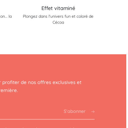
Effet vitaminé
n... la
Plongez dans l'univers fun et coloré de
Cécoa
 profiter de nos offres exclusives et
remière.
S’abonner