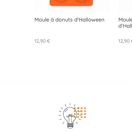
Moule à donuts d'Halloween
Moule
d'Hal
Aperçu rapide

Prix
Prix
12,90 €
12,90 