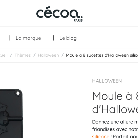
La marque
Le blog
ueil
Thèmes
Halloween
Moule à 8 sucettes d'Halloween sili
Collections
HALLOWEEN
Moule à 
d'Hallow
Donnez une allure 
friandises avec not
silicone
! Parfait po
Les créations
Les essentiels