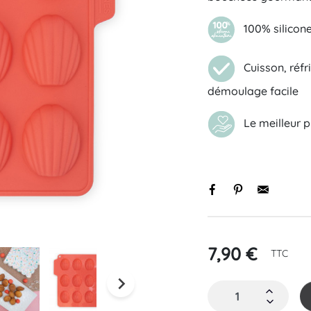
100% silicone 
Cuisson, réfri
démoulage facile
Le meilleur pr
Black basique
Initiale
s
7,90 €
TTC
