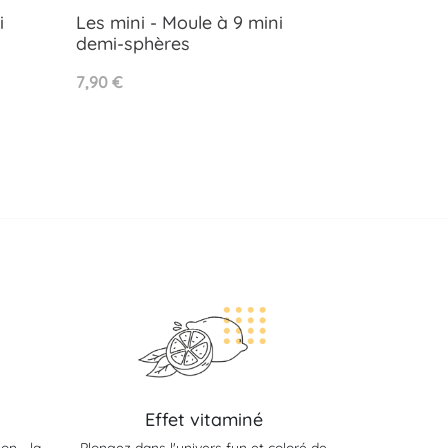
i
Les mini - Moule à 9 mini
demi-sphères
Aperçu rapide

Prix
7,90 €
Effet vitaminé