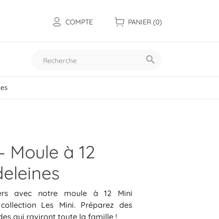
COMPTE
PANIER
(0)

nes
Toutes nos collections
- Moule à 12
eleines
ers avec notre moule à 12 Mini
collection Les Mini. Préparez des
 qui raviront toute la famille !
Les mini