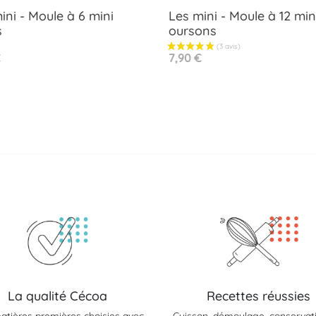
ini - Moule à 6 mini
Les mini - Moule à 12 min
s
oursons
Aperçu rapide
Aperçu rapide


Prix
€
7,90 €
La qualité Cécoa
Recettes réussies