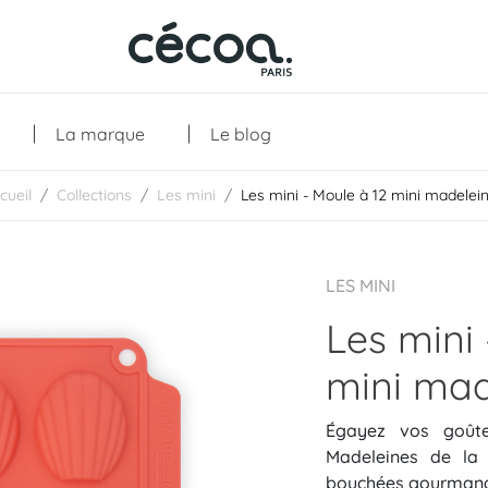
La marque
Le blog
cueil
Collections
Les mini
Les mini - Moule à 12 mini madelei
Collections
LES MINI
Les mini 
mini mad
Égayez vos goût
Madeleines de la 
bouchées gourmandes
Les créations
Les essentiels