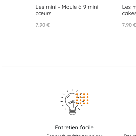
Les mini - Moule à 9 mini
Les m
cœurs
cake
Aperçu rapide

Prix
Prix
7,90 €
7,90 
Entretien facile