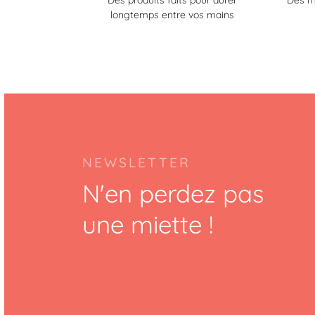
Des produits faits pour durer
Des m
longtemps entre vos mains
NEWSLETTER
N'en perdez pas
une miette !