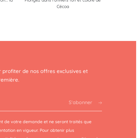
n... la
Plongez dans l'univers fun et coloré de
Cécoa
 profiter de nos offres exclusives et
remière.
S’abonner
t de votre demande et ne seront traités que
tation en vigueur. Pour obtenir plus