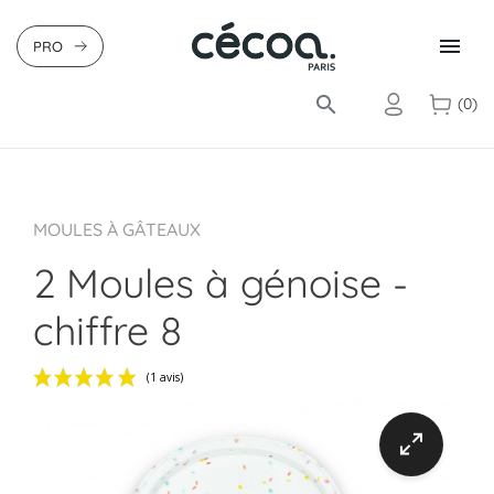

PRO
search
(0)
MOULES À GÂTEAUX
2 Moules à génoise -
chiffre 8
(1 avis)