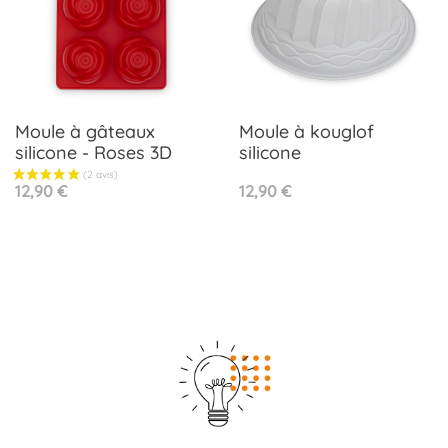
Moule à gâteaux
Moule à kouglof
silicone - Roses 3D
silicone
Prix
Prix
12,90 €
12,90 €