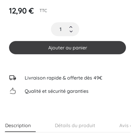
12,90 €
TTC
Ajouter au panier
Livraison rapide & offerte dès 49€
Qualité et sécurité garanties
Description
Détails du produit
Avis cl