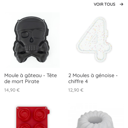
VOIR TOUS
Moule à gâteau - Tête
2 Moules à génoise -
de mort Pirate
chiffre 4
Prix
Prix
14,90 €
12,90 €