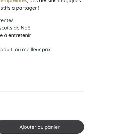
3 empreintes
, des dessins magiques
(1 avis)
tifs à partager !
rentes
iscuits de Noël
le à entretenir
oduit, au meilleur prix
Tradition
Ajouter au panier