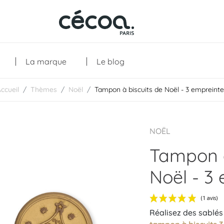
La marque
Le blog
ccueil
Thèmes
Noël
Tampon à biscuits de Noël - 3 empreint
Collections
NOËL
Tampon à
Noël - 3
Réalisez des sablés 
Les créations
Les essentiels