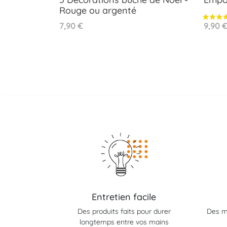
Rouge ou argenté
Prix
Prix
7,90 €
9,90 
Aperçu rapide

Rouge
Argent
Entretien facile
Des produits faits pour durer
Des m
longtemps entre vos mains