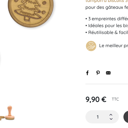
tampon à biscuits 
pour des gâteaux fes
• 3 empreintes diffé
• Idéales pour les b
• Réutilisable & faci
Le meilleur pr
Black basique
Initiale
s
9,90 €
TTC