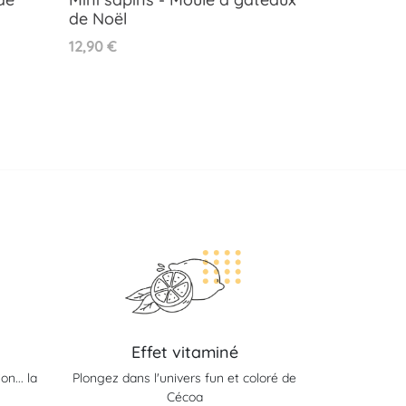
de Noël
Aperçu rapide

Prix
12,90 €
Effet vitaminé
n... la
Plongez dans l'univers fun et coloré de
Cécoa