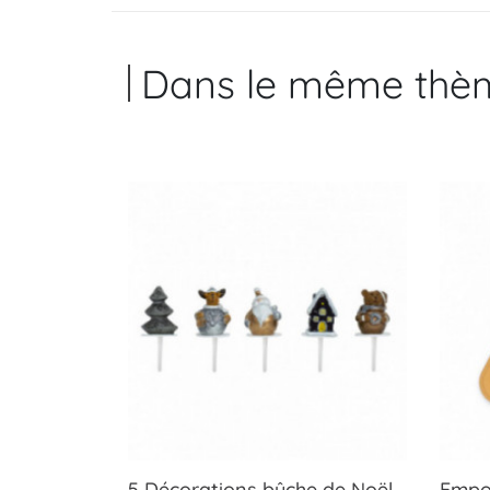
Dans le même thè
5 Décorations bûche de Noël -
Empor