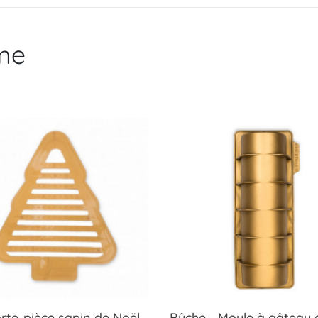
me
te-pièce sapin de Noël
Bûche - Moule à gâteau 