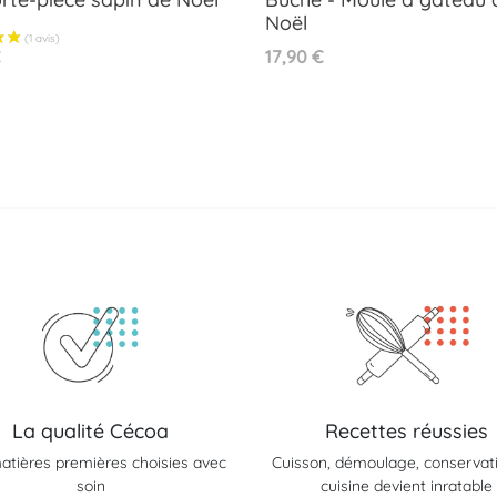
Noël
Aperçu rapide
Aperçu rapide


Prix
€
17,90 €
La qualité Cécoa
Recettes réussies
atières premières choisies avec
Cuisson, démoulage, conservatio
soin
cuisine devient inratable