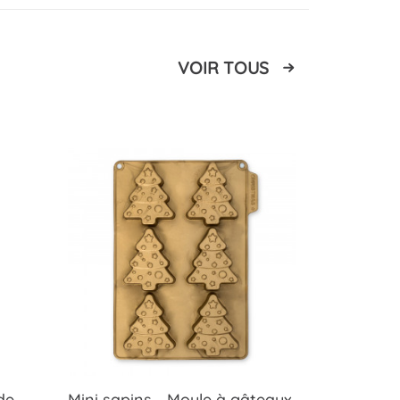
VOIR TOUS
de
Mini sapins - Moule à gâteaux