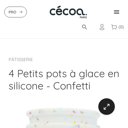

PRO
search
(0)
PÂTISSERIE
4 Petits pots à glace en
silicone - Confetti