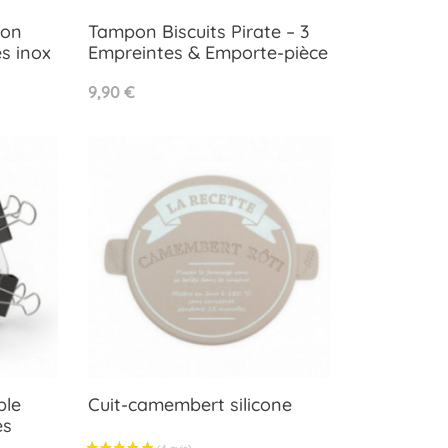
(6 avis)
ton
Tampon Biscuits Pirate – 3
es inox
Empreintes & Emporte-pièce
Aperçu rapide

Prix
9,90 €
ble
Cuit-camembert silicone
es
Aperçu rapide
