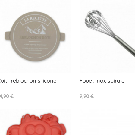
uit- reblochon silicone
Fouet inox spirale
Aperçu rapide
Aperçu rapide


rix
Prix
4,90 €
9,90 €
(1 avis)