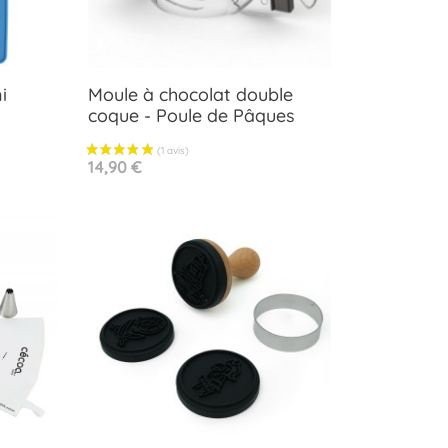
i
Moule à chocolat double
coque - Poule de Pâques
Aperçu rapide

Prix
14,90 €