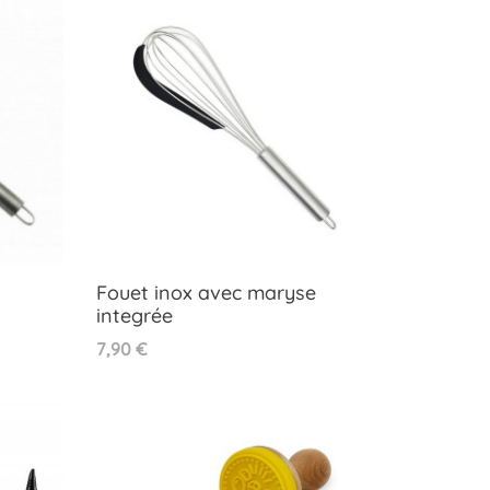
Fouet inox avec maryse
integrée
Aperçu rapide

Prix
7,90 €