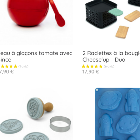
Seau à glaçons tomate avec
2 Raclettes à la bougi
ince
Cheese'up - Duo
Aperçu rapide

rix
Prix
Aperçu rapide
7,90 €
17,90 €

Terracota
Eucalypt