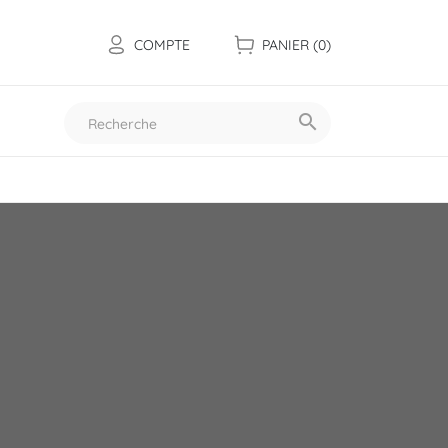
COMPTE
PANIER
(0)

Toutes nos collections
Les mini