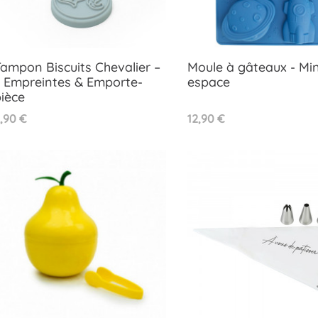
ampon Biscuits Chevalier –
Moule à gâteaux - Min
3 Empreintes & Emporte-
espace
Aperçu rapide
Aperçu rapide
ièce


rix
Prix
,90 €
12,90 €