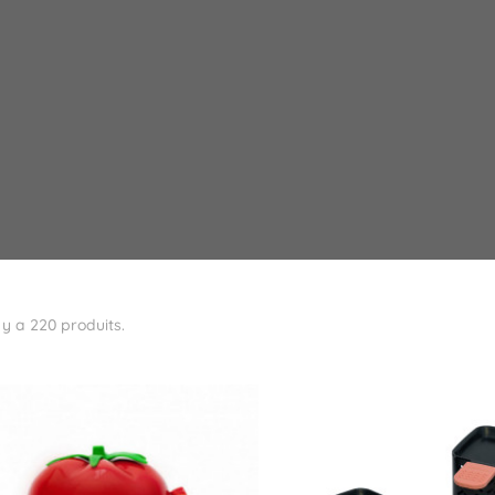
Black basique
Initiale
s
l y a 220 produits.