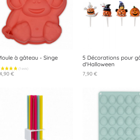
oule à gâteau - Singe
5 Décorations pour g
d'Halloween
Aperçu rapide
Aperçu rapide


rix
Prix
4,90 €
7,90 €