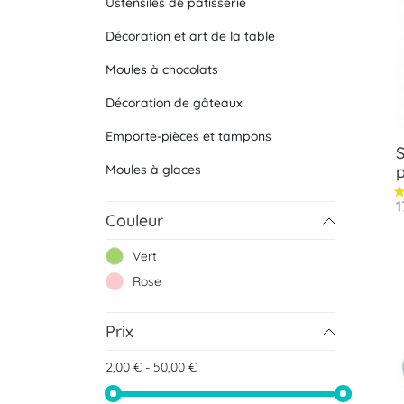
Ustensiles de pâtisserie
Décoration et art de la table
Moules à chocolats
Décoration de gâteaux
Emporte-pièces et tampons
p
Moules à glaces
P
1
Couleur
Vert
Rose
Prix
2,00 € - 50,00 €