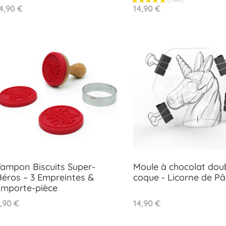
rix
Prix
4,90 €
14,90 €
ampon Biscuits Super-
Moule à chocolat dou
éros – 3 Empreintes &
coque - Licorne de P
Aperçu rapide
Aperçu rapide
Emporte-pièce


rix
Prix
,90 €
14,90 €