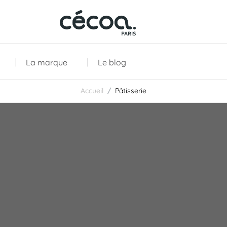
La marque
Le blog
Accueil
Pâtisserie
Collections
Les créations
Les essentiels