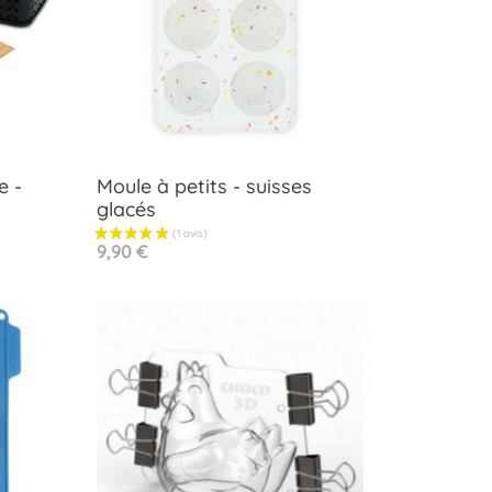
e -
Moule à petits - suisses
glacés
Aperçu rapide

Prix
9,90 €
us