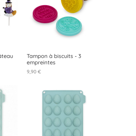
âteau
Tampon à biscuits - 3
empreintes
Aperçu rapide

Prix
9,90 €