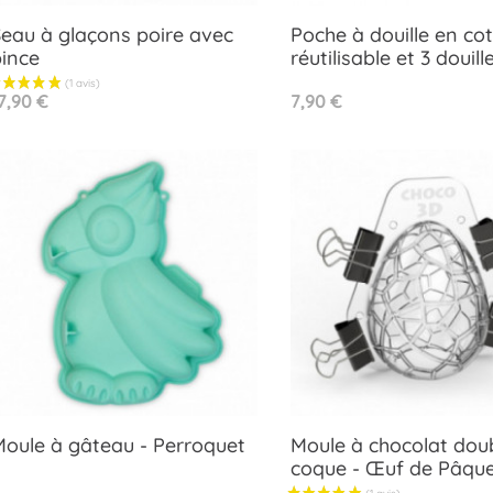
(1 avis)
eau à glaçons poire avec
Poche à douille en co
ince
réutilisable et 3 douill
Aperçu rapide
Aperçu rapide


rix
Prix
7,90 €
7,90 €
oule à gâteau - Perroquet
Moule à chocolat dou
coque - Œuf de Pâqu
Aperçu rapide
Aperçu rapide

