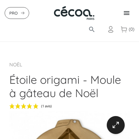

PRO
search
(0)
NOËL
Étoile origami - Moule
à gâteau de Noël
(1 avis)