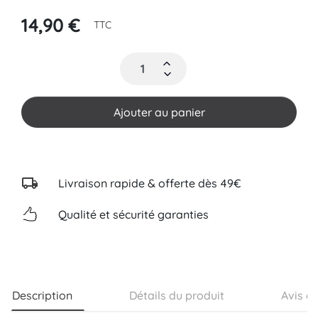
14,90 €
TTC
Ajouter au panier
Livraison rapide & offerte dès 49€
Qualité et sécurité garanties
Description
Détails du produit
Avis cl