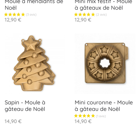
Moule à mendiants de
Mini mix festif - Moule
Noël
à gâteaux de Noël
Prix
Prix
12,90 €
12,90 €
Sapin - Moule à
Mini couronne - Moule
gâteau de Noël
à gâteau de Noël
Prix
Prix
14,90 €
14,90 €