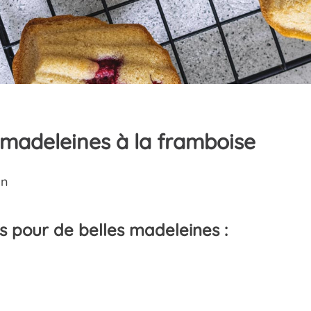
Black basique
Initiale
 madeleines à la framboise
s
in
s pour de belles madeleines :