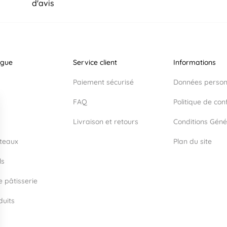
d'avis
ogue
Service client
Informations
Paiement sécurisé
Données personn
FAQ
Politique de conf
Livraison et retours
Conditions Géné
teaux
Plan du site
ls
e pâtisserie
duits