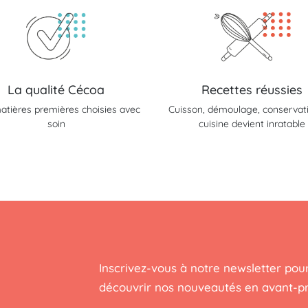
La qualité Cécoa
Recettes réussies
atières premières choisies avec
Cuisson, démoulage, conservatio
soin
cuisine devient inratable
Inscrivez-vous à notre newsletter pour
découvrir nos nouveautés en avant-p