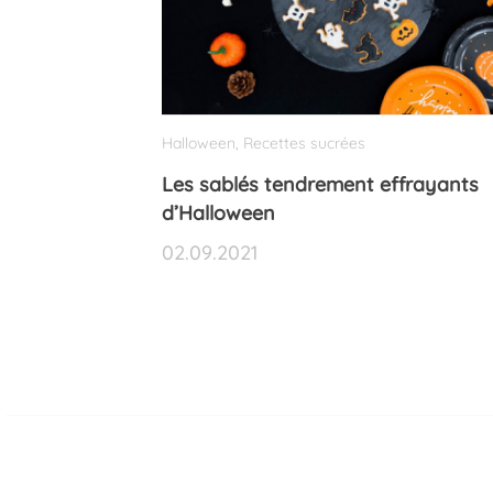
Halloween
Recettes sucrées
,
Les sablés tendrement effrayants
d’Halloween
02.09.2021