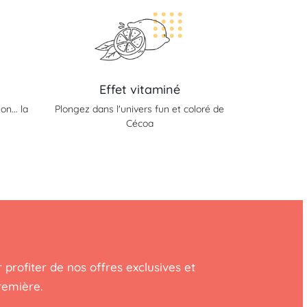
Effet vitaminé
n... la
Plongez dans l'univers fun et coloré de
Cécoa
 profiter de nos offres exclusives et
remière.