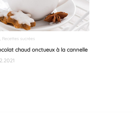
Recettes sucrées
Noël
Recettes su
,
,
colat chaud onctueux à la cannelle
Petits biscuit
12.2021
07.12.2021