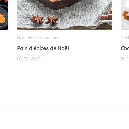
Noël
Recettes sucrées
Noël
,
Pain d'épices de Noël
Cho
02.12.2021
01.