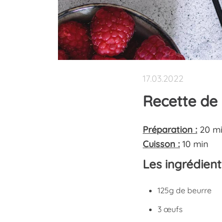
Moules à
Nomade et éco-responsable
Pâques
chocolats
Appareils à fromage
Goûters
Décoration de gâteaux
Moules à glaçons
Emporte-pièces et
tampons
17.03.2022
Moules à glaces
Recette de
Tous nos produit
Préparation :
20 m
Cuisson :
10 min
Les ingrédient
125g de beurre
3 œufs