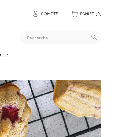
COMPTE
PANIER
(0)

oise
Toutes nos collections
Les mini