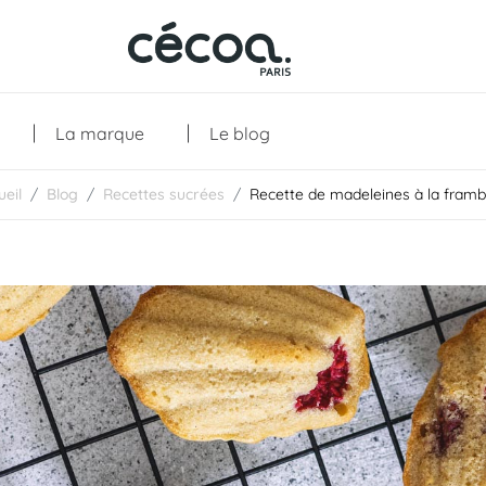
La marque
Le blog
ueil
Blog
Recettes sucrées
Recette de madeleines à la framb
Collections
Les créations
Les essentiels